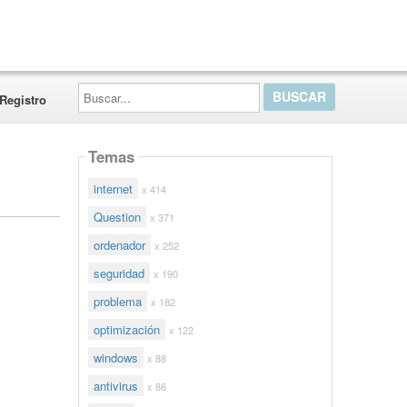
Buscar...
Registro
Temas
internet
x 414
Question
x 371
ordenador
x 252
seguridad
x 190
problema
x 182
optimización
x 122
windows
x 88
antivirus
x 86