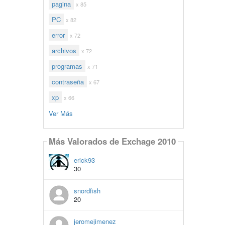
pagina
x 85
PC
x 82
error
x 72
archivos
x 72
programas
x 71
contraseña
x 67
xp
x 66
Ver Más
Más Valorados de Exchage 2010
erick93
30
snordfish
20
jeromejimenez