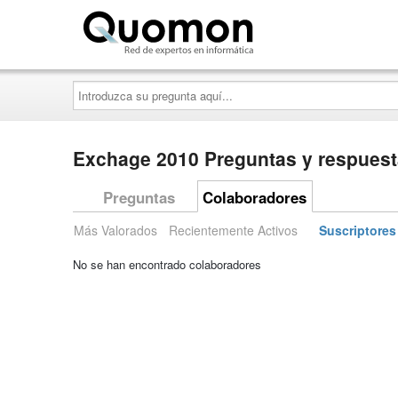
Quomon.es
Introduzca
su
pregunta
aquí...
Exchage 2010 Preguntas y respues
Preguntas
Colaboradores
Más Valorados
Recientemente Activos
Suscriptores
No se han encontrado colaboradores