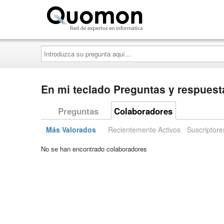
Quomon.es
Introduzca
su
pregunta
aquí...
En mi teclado Preguntas y respuest
Preguntas
Colaboradores
Más Valorados
Recientemente Activos
Suscriptore
No se han encontrado colaboradores