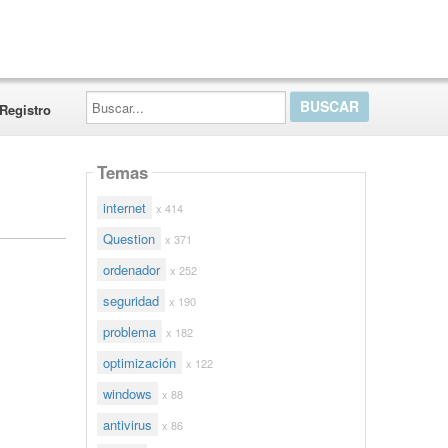
Buscar...
Registro
Temas
internet
x 414
Question
x 371
ordenador
x 252
seguridad
x 190
problema
x 182
optimización
x 122
windows
x 88
antivirus
x 86