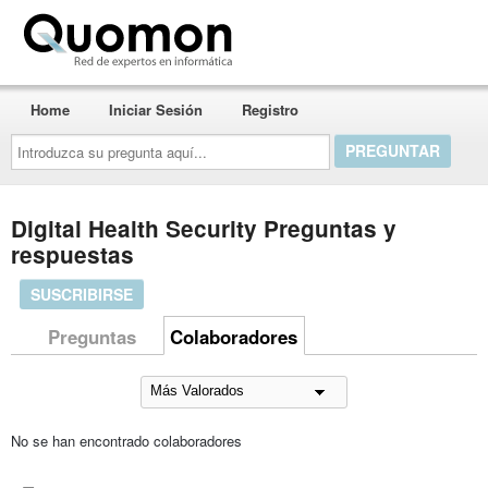
Quomon.es
Home
Iniciar Sesión
Registro
Introduzca
su
pregunta
aquí...
Digital Health Security Preguntas y
respuestas
SUSCRIBIRSE
Preguntas
Colaboradores
No se han encontrado colaboradores