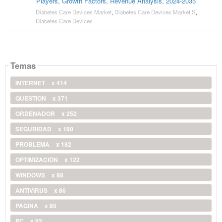
Players, Growth Factors, Revenue Analysis, 2024-2035
Diabetes Care Devices Market
,
Diabetes Care Devices Market S
,
Diabetes Care Devices
Temas
INTERNET
x 414
QUESTION
x 371
ORDENADOR
x 252
SEGURIDAD
x 190
PROBLEMA
x 182
OPTIMIZACIÓN
x 122
WINDOWS
x 88
ANTIVIRUS
x 86
PAGINA
x 85
PC
x 82