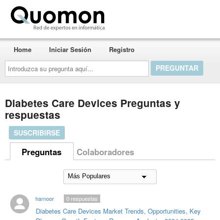
Quomon.es
Home
Iniciar Sesión
Registro
Introduzca
su
pregunta
aquí...
Diabetes Care Devices Preguntas y
respuestas
SUSCRIBIRSE
Preguntas
Colaboradores
harnoor
0
respuestas
Diabetes Care Devices Market Trends, Opportunities, Key