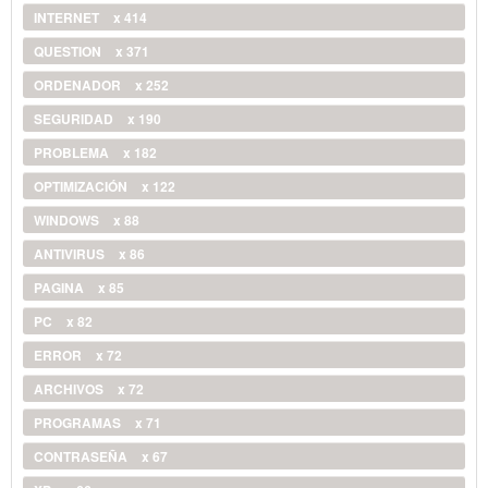
INTERNET
x 414
QUESTION
x 371
ORDENADOR
x 252
SEGURIDAD
x 190
PROBLEMA
x 182
OPTIMIZACIÓN
x 122
WINDOWS
x 88
ANTIVIRUS
x 86
PAGINA
x 85
PC
x 82
ERROR
x 72
ARCHIVOS
x 72
PROGRAMAS
x 71
CONTRASEÑA
x 67