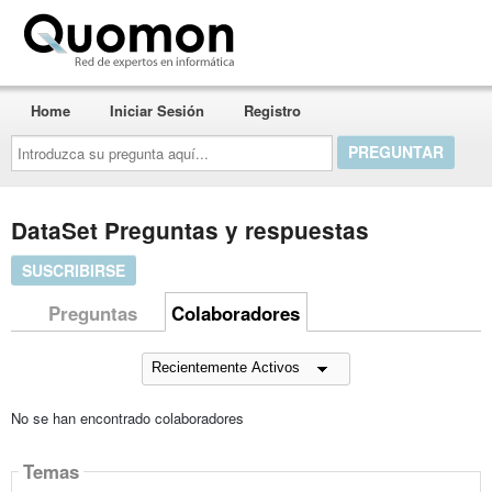
Quomon.es
Home
Iniciar Sesión
Registro
Introduzca
su
pregunta
aquí...
DataSet Preguntas y respuestas
SUSCRIBIRSE
Preguntas
Colaboradores
No se han encontrado colaboradores
Temas