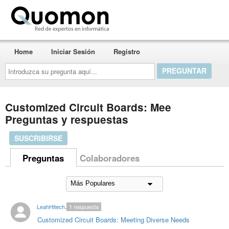
Quomon.es
Home
Iniciar Sesión
Registro
Introduzca
su
pregunta
aquí...
Customized Circuit Boards: Mee
Preguntas y respuestas
SUSCRIBIRSE
Preguntas
Colaboradores
LeahHitechpcb
1
respuesta
Customized Circuit Boards: Meeting Diverse Needs