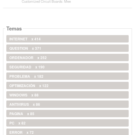
Customized Circuit Boards: Mee
Temas
INTERNET
x 414
QUESTION
x 371
ORDENADOR
x 252
SEGURIDAD
x 190
PROBLEMA
x 182
OPTIMIZACIÓN
x 122
WINDOWS
x 88
ANTIVIRUS
x 86
PAGINA
x 85
PC
x 82
ERROR
x 72