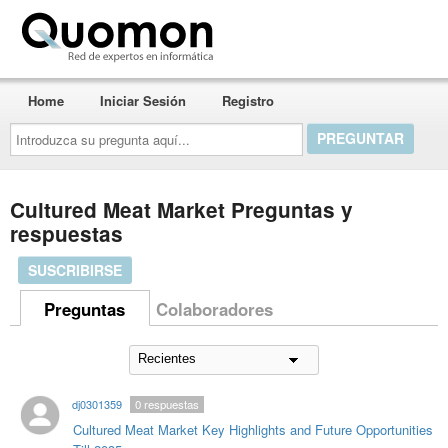
Quomon.es
Home
Iniciar Sesión
Registro
Introduzca
su
pregunta
aquí...
Cultured Meat Market Preguntas y
respuestas
SUSCRIBIRSE
Preguntas
Colaboradores
dj0301359
0
respuestas
Cultured Meat Market Key Highlights and Future Opportunities