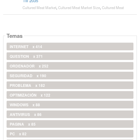
Till 2035
Cultured Meat Market
,
Cultured Meat Market Size
,
Cultured Meat
Temas
INTERNET
x 414
QUESTION
x 371
ORDENADOR
x 252
SEGURIDAD
x 190
PROBLEMA
x 182
OPTIMIZACIÓN
x 122
WINDOWS
x 88
ANTIVIRUS
x 86
PAGINA
x 85
PC
x 82