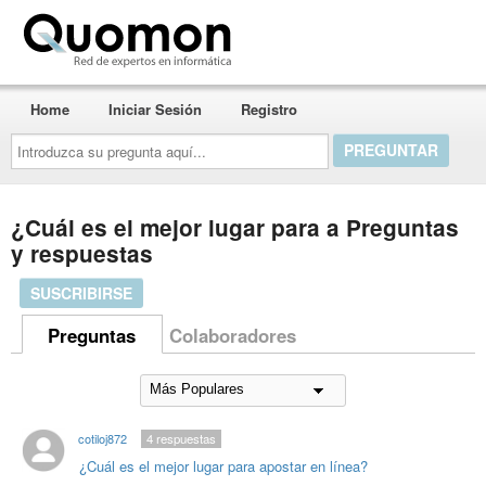
Quomon.es
Home
Iniciar Sesión
Registro
Introduzca
su
pregunta
aquí...
¿Cuál es el mejor lugar para a Preguntas
y respuestas
SUSCRIBIRSE
Preguntas
Colaboradores
cotiloj872
4
respuestas
¿Cuál es el mejor lugar para apostar en línea?