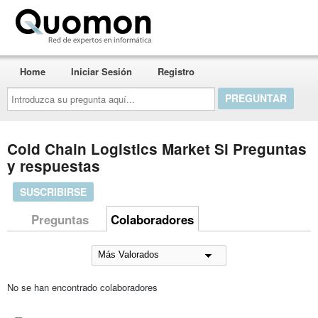
Quomon.es
Home
Iniciar Sesión
Registro
Introduzca
su
pregunta
aquí...
Cold Chain Logistics Market Si Preguntas
y respuestas
SUSCRIBIRSE
Preguntas
Colaboradores
No se han encontrado colaboradores