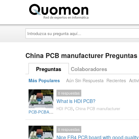
Quomon.es
Introduzca
su
pregunta
aquí...
China PCB manufacturer Preguntas 
Preguntas
Colaboradores
Más Populares
Aún Sin Respuesta
Recientes
Activ
0
respuestas
What is HDI PCB?
HDI PCB
,
China PCB manufacturer
PCB-PCBA-HitechRoger
0
respuestas
Nice FR4 PCB board with good qualit