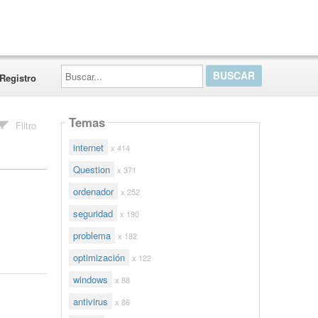
Buscar...
Registro
Temas
Filtro
internet
x 414
Question
x 371
ordenador
x 252
seguridad
x 190
problema
x 182
optimización
x 122
windows
x 88
antivirus
x 86