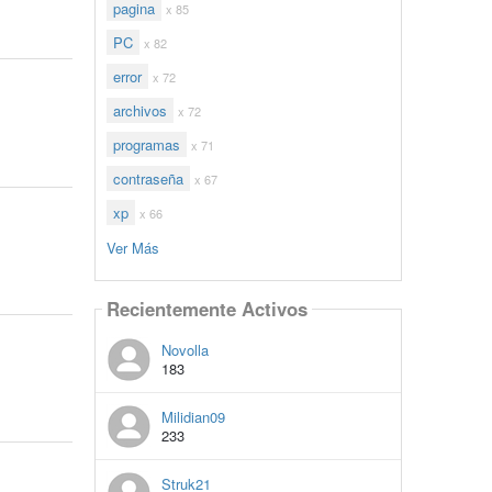
pagina
x 85
PC
x 82
error
x 72
archivos
x 72
programas
x 71
contraseña
x 67
xp
x 66
Ver Más
Recientemente Activos
Novolla
183
Milidian09
233
Struk21