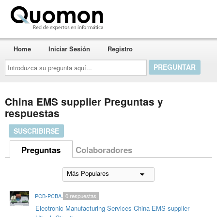
Quomon.es
Home
Iniciar Sesión
Registro
Introduzca
su
pregunta
aquí...
China EMS supplier Preguntas y
respuestas
SUSCRIBIRSE
Preguntas
Colaboradores
PCB-PCBA-HitechRoger
0
respuestas
Electronic Manufacturing Services China EMS supplier -