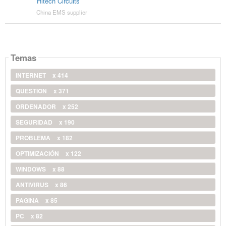
Hitech Circuits
China EMS supplier
Temas
INTERNET
x 414
QUESTION
x 371
ORDENADOR
x 252
SEGURIDAD
x 190
PROBLEMA
x 182
OPTIMIZACIÓN
x 122
WINDOWS
x 88
ANTIVIRUS
x 86
PAGINA
x 85
PC
x 82