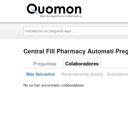
Quomon.es
Introduzca
su
pregunta
aquí...
Central Fill Pharmacy Automati Pre
Preguntas
Colaboradores
Más Valorados
Recientemente Activos
Suscriptore
No se han encontrado colaboradores