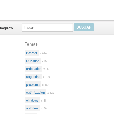
Buscar...
Registro
Temas
internet
x 414
Question
x 371
ordenador
x 252
seguridad
x 190
problema
x 182
optimización
x 122
windows
x 88
antivirus
x 86