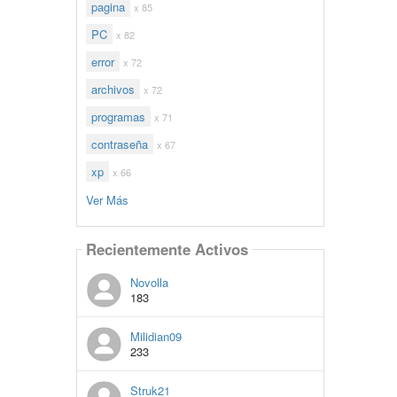
pagina
x 85
PC
x 82
error
x 72
archivos
x 72
programas
x 71
contraseña
x 67
xp
x 66
Ver Más
Recientemente Activos
Novolla
183
Milidian09
233
Struk21