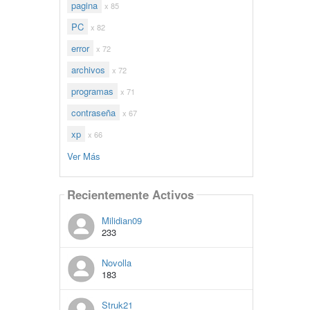
pagina
x 85
PC
x 82
error
x 72
archivos
x 72
programas
x 71
contraseña
x 67
xp
x 66
Ver Más
Recientemente Activos
Milidian09
233
Novolla
183
Struk21