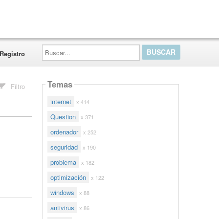
Buscar...
Registro
Temas
Filtro
internet
x 414
Question
x 371
ordenador
x 252
seguridad
x 190
problema
x 182
optimización
x 122
windows
x 88
antivirus
x 86