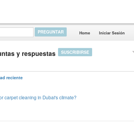
Home
Iniciar Sesión
untas y respuestas
SUSCRIBIRSE
dad reciente
r carpet cleaning in Dubai's climate?