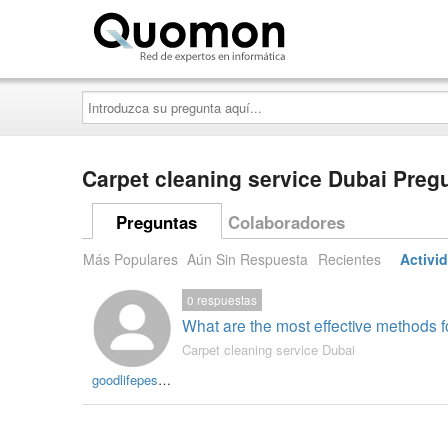
Quomon.es
Introduzca
su
pregunta
aquí...
Carpet cleaning service Dubai Preg
Preguntas
Colaboradores
Más Populares
Aún Sin Respuesta
Recientes
Activi
0
respuestas
What are the most effective methods fo
Carpet cleaning service Dubai
goodlifepestcontrol