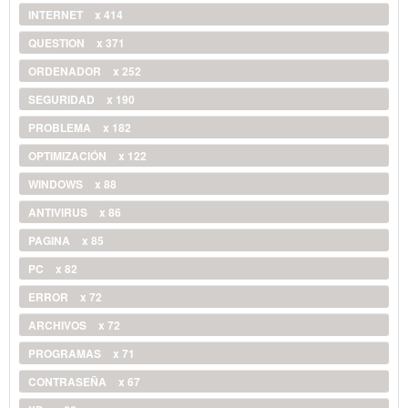
INTERNET
x 414
QUESTION
x 371
ORDENADOR
x 252
SEGURIDAD
x 190
PROBLEMA
x 182
OPTIMIZACIÓN
x 122
WINDOWS
x 88
ANTIVIRUS
x 86
PAGINA
x 85
PC
x 82
ERROR
x 72
ARCHIVOS
x 72
PROGRAMAS
x 71
CONTRASEÑA
x 67