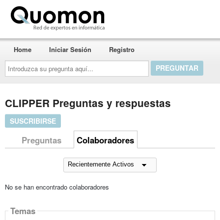
Quomon.es
Home
Iniciar Sesión
Registro
Introduzca
su
pregunta
aquí...
CLIPPER Preguntas y respuestas
SUSCRIBIRSE
Preguntas
Colaboradores
No se han encontrado colaboradores
Temas