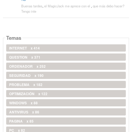
Buenas tardes
,
el MagicJack me aprece con el
,
que más debo hacer?
Tengo inte
Temas
INTERNET
x 414
QUESTION
x 371
ORDENADOR
x 252
SEGURIDAD
x 190
PROBLEMA
x 182
OPTIMIZACIÓN
x 122
WINDOWS
x 88
ANTIVIRUS
x 86
PAGINA
x 85
PC
x 82