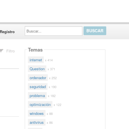
Buscar...
Registro
Temas
Filtro
internet
x 414
Question
x 371
ordenador
x 252
seguridad
x 190
problema
x 182
optimización
x 122
windows
x 88
antivirus
x 86