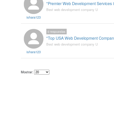
"Premier Web Development Services i
Best web development company U
ishara123
0
respuestas
"Top USA Web Development Companie
Best web development company U
ishara123
Mostrar:
Select
how
many
pieces
of
content
to
show