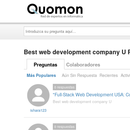
Quomon.es
Introduzca
su
pregunta
aquí...
Best web development company U P
Preguntas
Colaboradores
Más Populares
Aún Sin Respuesta
Recientes
Activ
0
respuestas
"Full-Stack Web Development USA: C
Best web development company U
ishara123
0
respuestas