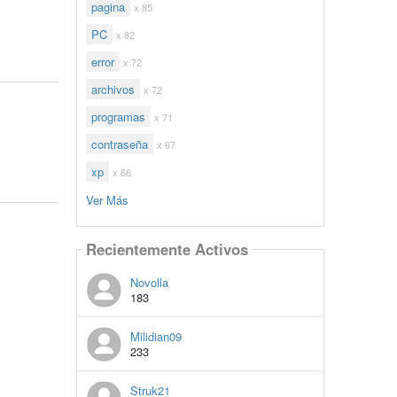
pagina
x 85
PC
x 82
error
x 72
archivos
x 72
programas
x 71
contraseña
x 67
xp
x 66
Ver Más
Recientemente Activos
Novolla
183
Milidian09
233
Struk21