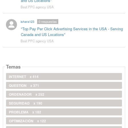
and US Locations"
Best PPC agency USA
ishara123
0
respuestas
"Top Pay Per Click Advertising Services in the USA - Serving
Canada and US Locations"
Best PPC agency USA
Temas
INTERNET
x 414
QUESTION
x 371
ORDENADOR
x 252
SEGURIDAD
x 190
PROBLEMA
x 182
OPTIMIZACIÓN
x 122