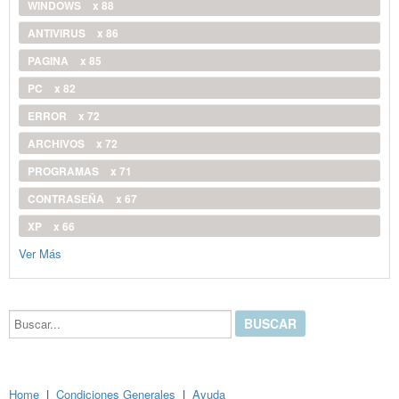
WINDOWS
x 88
ANTIVIRUS
x 86
PAGINA
x 85
PC
x 82
ERROR
x 72
ARCHIVOS
x 72
PROGRAMAS
x 71
CONTRASEÑA
x 67
XP
x 66
Ver Más
Buscar...
Home
|
Condiciones Generales
|
Ayuda