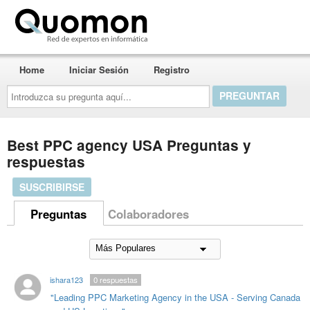
Quomon.es
Home
Iniciar Sesión
Registro
Introduzca
su
pregunta
aquí...
Best PPC agency USA Preguntas y
respuestas
SUSCRIBIRSE
Preguntas
Colaboradores
ishara123
0
respuestas
"Leading PPC Marketing Agency in the USA - Serving Canada