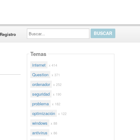
Buscar...
Registro
Temas
internet
x 414
Question
x 371
ordenador
x 252
seguridad
x 190
problema
x 182
optimización
x 122
windows
x 88
antivirus
x 86