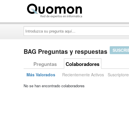
Quomon.es
Introduzca
su
pregunta
aquí...
BAG Preguntas y respuestas
SUSCRI
Preguntas
Colaboradores
Más Valorados
Recientemente Activos
Suscriptore
No se han encontrado colaboradores