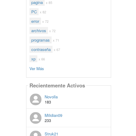
pagina
x 85
PC
x 82
error
x 72
archivos
x 72
programas
x 71
contraseña
x 67
xp
x 66
Ver Más
Recientemente Activos
Novolla
183
Milidian09
233
Struk21