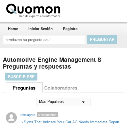
Quomon.es
Home
Iniciar Sesión
Registro
Introduzca
su
pregunta
aquí...
Automotive Engine Management S
Preguntas y respuestas
SUSCRIBIRSE
Preguntas
Colaboradores
ronaldgbrown84
0
respuestas
5 Signs That Indicate Your Car AC Needs Immediate Repair