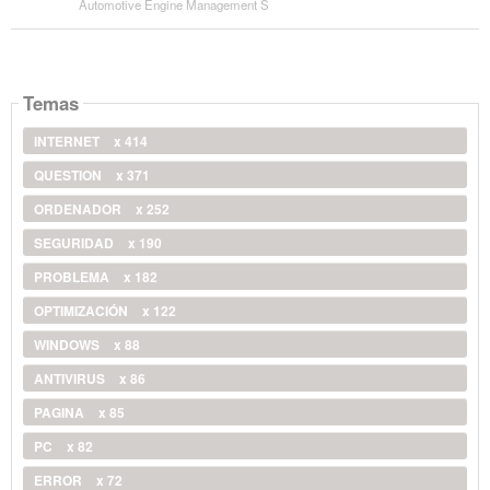
Automotive Engine Management S
Temas
INTERNET
x 414
QUESTION
x 371
ORDENADOR
x 252
SEGURIDAD
x 190
PROBLEMA
x 182
OPTIMIZACIÓN
x 122
WINDOWS
x 88
ANTIVIRUS
x 86
PAGINA
x 85
PC
x 82
ERROR
x 72