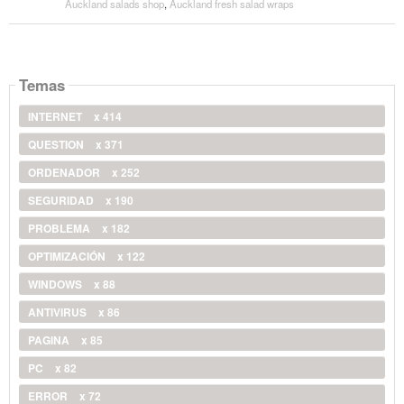
Auckland salads shop
,
Auckland fresh salad wraps
Temas
INTERNET
x 414
QUESTION
x 371
ORDENADOR
x 252
SEGURIDAD
x 190
PROBLEMA
x 182
OPTIMIZACIÓN
x 122
WINDOWS
x 88
ANTIVIRUS
x 86
PAGINA
x 85
PC
x 82
ERROR
x 72