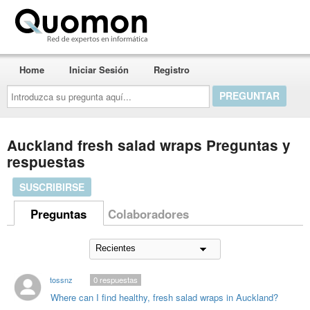
Quomon.es
Home
Iniciar Sesión
Registro
Introduzca
su
pregunta
aquí...
Auckland fresh salad wraps Preguntas y
respuestas
SUSCRIBIRSE
Preguntas
Colaboradores
tossnz
0
respuestas
Where can I find healthy, fresh salad wraps in Auckland?