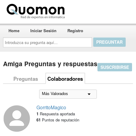
Quomon.es
Home
Iniciar Sesión
Registro
Introduzca
su
pregunta
aquí...
Amiga Preguntas y respuestas
SUSCRIBIRSE
Preguntas
Colaboradores
GorritoMagico
1
Respuesta aportada
61
Puntos de reputación