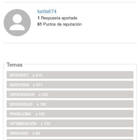
karla674
1
Respuesta aportada
61
Puntos de reputación
Temas
INTERNET
x 414
QUESTION
x 371
ORDENADOR
x 252
SEGURIDAD
x 190
PROBLEMA
x 182
OPTIMIZACIÓN
x 122
WINDOWS
x 88