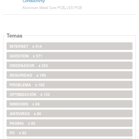
Conductivity
Aluminum Metal Core PCB
,
LED PCB
Temas
INTERNET
x 414
QUESTION
x 371
ORDENADOR
x 252
SEGURIDAD
x 190
PROBLEMA
x 182
OPTIMIZACIÓN
x 122
WINDOWS
x 88
ANTIVIRUS
x 86
PAGINA
x 85
PC
x 82