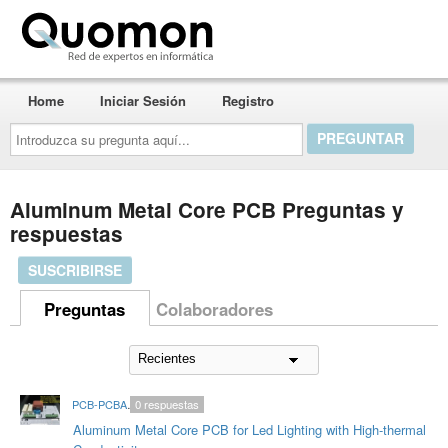
Quomon.es
Home
Iniciar Sesión
Registro
Introduzca
su
pregunta
aquí...
Aluminum Metal Core PCB Preguntas y
respuestas
SUSCRIBIRSE
Preguntas
Colaboradores
PCB-PCBA-HitechRoger
0
respuestas
Aluminum Metal Core PCB for Led Lighting with High-thermal