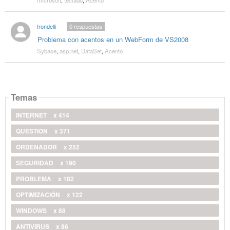
frondelli
0
respuestas
Problema con acentos en un WebForm de VS2008
Sybase
,
asp.net
,
DataSet
,
Acento
Temas
INTERNET
x 414
QUESTION
x 371
ORDENADOR
x 252
SEGURIDAD
x 190
PROBLEMA
x 182
OPTIMIZACIÓN
x 122
WINDOWS
x 88
ANTIVIRUS
x 86