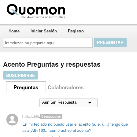
Quomon.es
Home
Iniciar Sesión
Registro
Introduzca
su
pregunta
aquí...
Acento Preguntas y respuestas
SUSCRIBIRSE
Preguntas
Colaboradores
invitado2664825
0
respuestas
En mi teclado no puedo usar el acento (á, é, ú...) tengo que
usar Alt+160...,como activo el acento?
microsoft
,
teclado
,
Acento