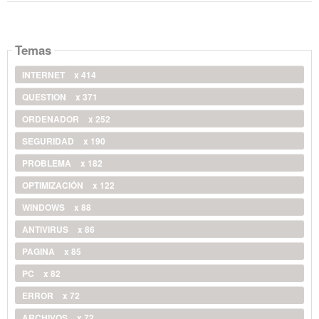
Temas
INTERNET
x 414
QUESTION
x 371
ORDENADOR
x 252
SEGURIDAD
x 190
PROBLEMA
x 182
OPTIMIZACIÓN
x 122
WINDOWS
x 88
ANTIVIRUS
x 86
PAGINA
x 85
PC
x 82
ERROR
x 72
ARCHIVOS
x 72