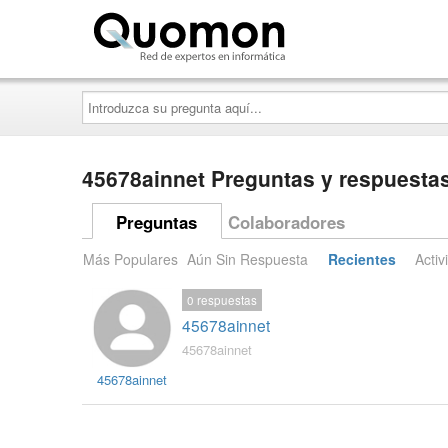
Quomon.es
Introduzca
su
pregunta
aquí...
45678ainnet Preguntas y respuesta
Preguntas
Colaboradores
Más Populares
Aún Sin Respuesta
Recientes
Activ
0
respuestas
45678ainnet
45678ainnet
45678ainnet