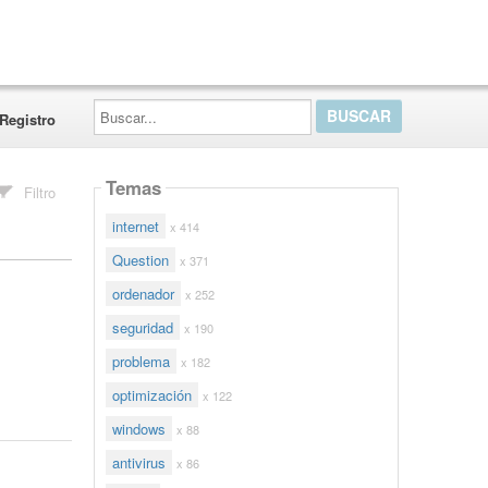
Buscar...
Registro
Temas
Filtro
internet
x 414
Question
x 371
ordenador
x 252
seguridad
x 190
problema
x 182
optimización
x 122
windows
x 88
antivirus
x 86