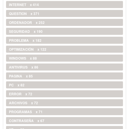
INTERNET
x 414
QUESTION
x 371
ORDENADOR
x 252
SEGURIDAD
x 190
PROBLEMA
x 182
OPTIMIZACIÓN
x 122
WINDOWS
x 88
ANTIVIRUS
x 86
PAGINA
x 85
PC
x 82
ERROR
x 72
ARCHIVOS
x 72
PROGRAMAS
x 71
CONTRASEÑA
x 67