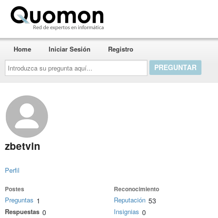
Quomon.es
Home
Iniciar Sesión
Registro
Introduzca
su
pregunta
aquí...
zbetvin
Perfil
Postes
Reconocimiento
Preguntas
Reputación
1
53
Respuestas
Insignias
0
0