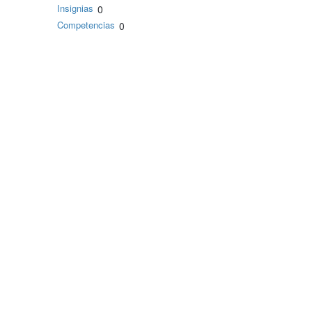
Insignias
0
Competencias
0