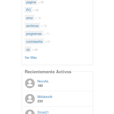
pagina
x 85
PC
x 82
error
x 72
archivos
x 72
programas
x 71
contraseña
x 67
xp
x 66
Ver Más
Recientemente Activos
Novolla
183
Milidian09
233
Struk21