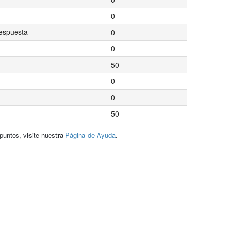
0
espuesta
0
0
50
0
0
50
puntos, visite nuestra
Página de Ayuda
.