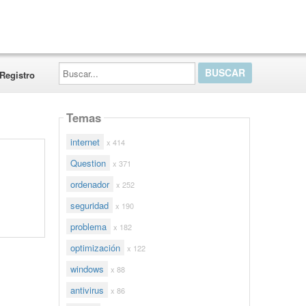
Buscar...
Registro
Temas
internet
x 414
Question
x 371
ordenador
x 252
seguridad
x 190
problema
x 182
optimización
x 122
windows
x 88
antivirus
x 86