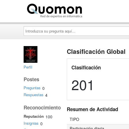
Quomon.es
Introduzca
su
pregunta
aquí...
Clasificación Global
Clasificación
Perfil
201
Postes
Preguntas
0
Respuestas
4
Reconocimiento
Resumen de Actividad
Reputación
100
TIPO
Insignias
0
Participación diaria