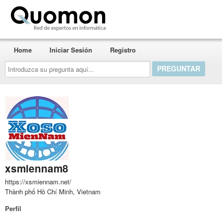
Quomon.es
Home
Iniciar Sesión
Registro
Introduzca
su
pregunta
aquí...
xsmiennam8
https://xsmiennam.net/
Thành phố Hồ Chí Minh, Vietnam
Perfil