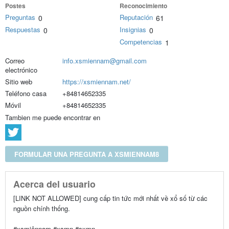
Postes
Reconocimiento
Preguntas
Reputación
0
61
Respuestas
Insignias
0
0
Competencias
1
Correo
info.xsmiennam@gmail.com
electrónico
Sitio web
https://xsmiennam.net/
Teléfono casa
+84814652335
Móvil
+84814652335
Tambien me puede encontrar en
FORMULAR UNA PREGUNTA A XSMIENNAM8
Acerca del usuario
[LINK NOT ALLOWED] cung cấp tin tức mới nhất về xổ số từ các
nguồn chính thống.
#xsmiênnam #xsmn #sxmn