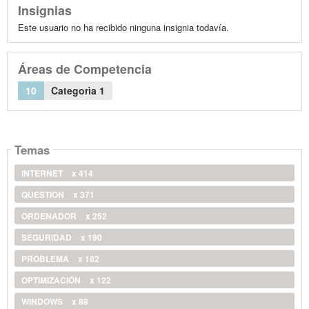
Insignias
Este usuario no ha recibido ninguna insignia todavía.
Áreas de Competencia
10
Categorìa 1
Temas
INTERNET
x 414
QUESTION
x 371
ORDENADOR
x 252
SEGURIDAD
x 190
PROBLEMA
x 182
OPTIMIZACIÓN
x 122
WINDOWS
x 88