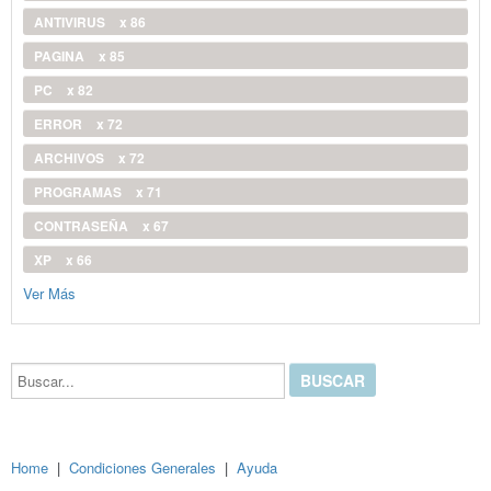
ANTIVIRUS
x 86
PAGINA
x 85
PC
x 82
ERROR
x 72
ARCHIVOS
x 72
PROGRAMAS
x 71
CONTRASEÑA
x 67
XP
x 66
Ver Más
Buscar...
Home
|
Condiciones Generales
|
Ayuda