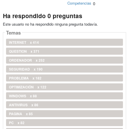
Competencias
0
Ha respondido 0 preguntas
Este usuario no ha respondido ninguna pregunta todavía.
Temas
INTERNET
x 414
QUESTION
x 371
ORDENADOR
x 252
SEGURIDAD
x 190
PROBLEMA
x 182
OPTIMIZACIÓN
x 122
WINDOWS
x 88
ANTIVIRUS
x 86
PAGINA
x 85
PC
x 82