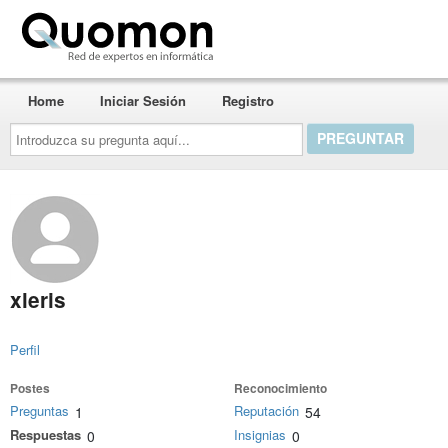
Quomon.es
Home
Iniciar Sesión
Registro
Introduzca
su
pregunta
aquí...
xleris
Perfil
Postes
Reconocimiento
Preguntas
Reputación
1
54
Respuestas
Insignias
0
0