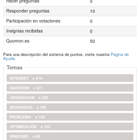
Hacer preguntas
0
Responder preguntas
10
Participación en votaciones
0
Insignias recibidas
0
Quomon.es
50
Para una descripción del sistema de puntos, visite nuestra
Página de
Ayuda
.
Temas
INTERNET
x 414
QUESTION
x 371
ORDENADOR
x 252
SEGURIDAD
x 190
PROBLEMA
x 182
OPTIMIZACIÓN
x 122
WINDOWS
x 88