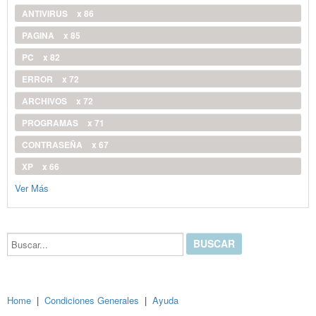
ANTIVIRUS
x 86
PAGINA
x 85
PC
x 82
ERROR
x 72
ARCHIVOS
x 72
PROGRAMAS
x 71
CONTRASEÑA
x 67
XP
x 66
Ver Más
Buscar...
Home
|
Condiciones Generales
|
Ayuda