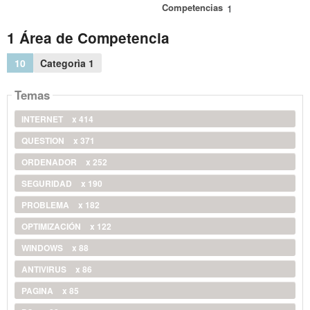
Competencias
1
1 Área de Competencia
10
Categorìa 1
Temas
INTERNET
x 414
QUESTION
x 371
ORDENADOR
x 252
SEGURIDAD
x 190
PROBLEMA
x 182
OPTIMIZACIÓN
x 122
WINDOWS
x 88
ANTIVIRUS
x 86
PAGINA
x 85