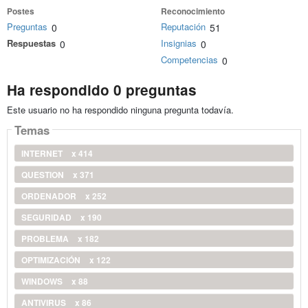
Postes
Reconocimiento
Preguntas
Reputación
0
51
Respuestas
Insignias
0
0
Competencias
0
Ha respondido 0 preguntas
Este usuario no ha respondido ninguna pregunta todavía.
Temas
INTERNET
x 414
QUESTION
x 371
ORDENADOR
x 252
SEGURIDAD
x 190
PROBLEMA
x 182
OPTIMIZACIÓN
x 122
WINDOWS
x 88
ANTIVIRUS
x 86