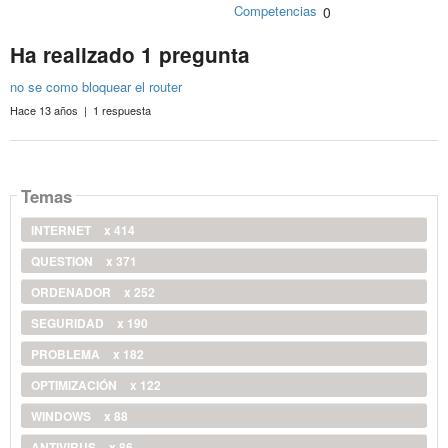
Competencias
0
Ha realizado 1 pregunta
no se como bloquear el router
Hace 13 años | 1 respuesta
Temas
INTERNET
x 414
QUESTION
x 371
ORDENADOR
x 252
SEGURIDAD
x 190
PROBLEMA
x 182
OPTIMIZACIÓN
x 122
WINDOWS
x 88
ANTIVIRUS
x 86