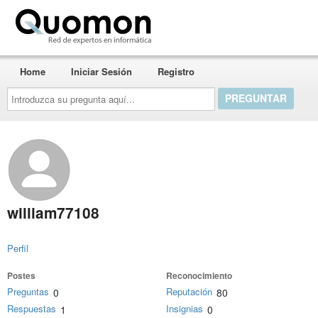
Quomon.es
Home
Iniciar Sesión
Registro
Introduzca
su
pregunta
aquí...
william77108
Perfil
Postes
Reconocimiento
Preguntas
Reputación
0
80
Respuestas
Insignias
1
0