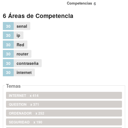
Competencias
6
6 Áreas de Competencia
30
senal
30
ip
30
Red
30
router
30
contraseña
30
internet
Temas
INTERNET
x 414
QUESTION
x 371
ORDENADOR
x 252
SEGURIDAD
x 190