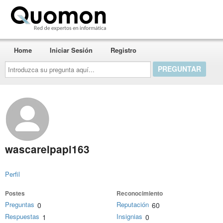
Quomon.es
Home
Iniciar Sesión
Registro
Introduzca
su
pregunta
aquí...
wascarelpapi163
Perfil
Postes
Reconocimiento
Preguntas
Reputación
0
60
Respuestas
Insignias
1
0