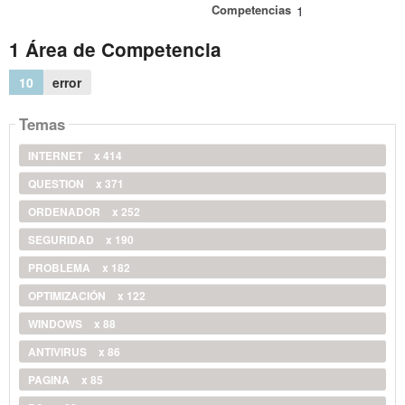
Competencias
1
1 Área de Competencia
10
error
Temas
INTERNET
x 414
QUESTION
x 371
ORDENADOR
x 252
SEGURIDAD
x 190
PROBLEMA
x 182
OPTIMIZACIÓN
x 122
WINDOWS
x 88
ANTIVIRUS
x 86
PAGINA
x 85