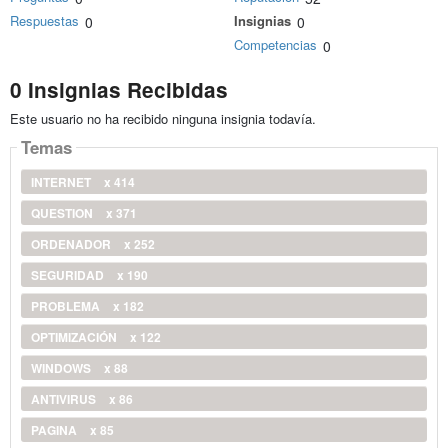
Respuestas
Insignias
0
0
Competencias
0
0 Insignias Recibidas
Este usuario no ha recibido ninguna insignia todavía.
Temas
INTERNET
x 414
QUESTION
x 371
ORDENADOR
x 252
SEGURIDAD
x 190
PROBLEMA
x 182
OPTIMIZACIÓN
x 122
WINDOWS
x 88
ANTIVIRUS
x 86
PAGINA
x 85