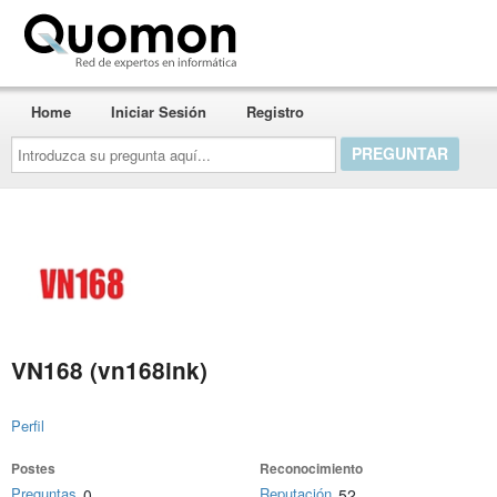
Quomon.es
Home
Iniciar Sesión
Registro
Introduzca
su
pregunta
aquí...
VN168 (vn168ink)
Perfil
Postes
Reconocimiento
Preguntas
Reputación
0
52