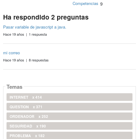
Competencias
9
Ha respondido 2 preguntas
Pasar variable de javascript a java.
Hace 19 años | 1 respuesta
mi correo
Hace 19 años | 8 respuestas
Temas
INTERNET
x 414
QUESTION
x 371
ORDENADOR
x 252
SEGURIDAD
x 190
PROBLEMA
x 182