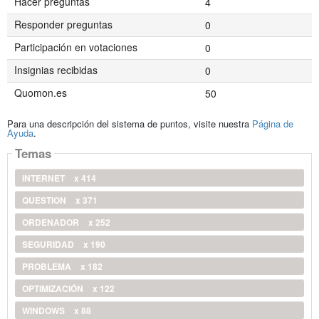
Hacer preguntas
4
Responder preguntas
0
Participación en votaciones
0
Insignias recibidas
0
Quomon.es
50
Para una descripción del sistema de puntos, visite nuestra
Página de
Ayuda
.
Temas
INTERNET
x 414
QUESTION
x 371
ORDENADOR
x 252
SEGURIDAD
x 190
PROBLEMA
x 182
OPTIMIZACIÓN
x 122
WINDOWS
x 88