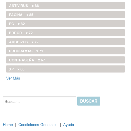
ANTIVIRUS
x 86
PAGINA
x 85
PC
x 82
ERROR
x 72
ARCHIVOS
x 72
PROGRAMAS
x 71
CONTRASEÑA
x 67
XP
x 66
Ver Más
Buscar...
Home
|
Condiciones Generales
|
Ayuda