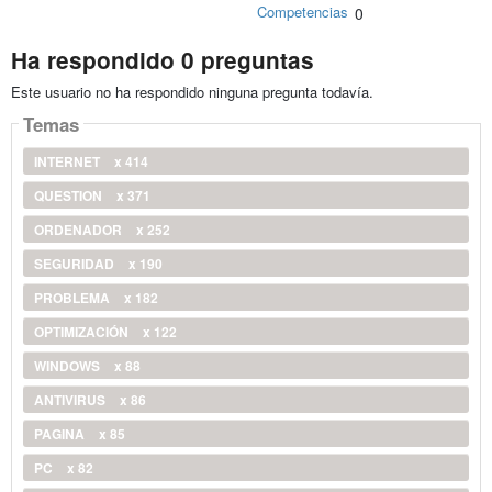
Competencias
0
Ha respondido 0 preguntas
Este usuario no ha respondido ninguna pregunta todavía.
Temas
INTERNET
x 414
QUESTION
x 371
ORDENADOR
x 252
SEGURIDAD
x 190
PROBLEMA
x 182
OPTIMIZACIÓN
x 122
WINDOWS
x 88
ANTIVIRUS
x 86
PAGINA
x 85
PC
x 82