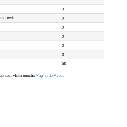
0
espuesta
0
0
0
0
0
50
puntos, visite nuestra
Página de Ayuda
.