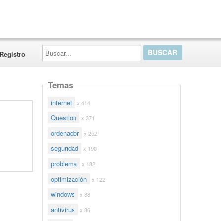
Buscar...
Registro
Temas
internet
x 414
Question
x 371
ordenador
x 252
seguridad
x 190
problema
x 182
optimización
x 122
windows
x 88
antivirus
x 86