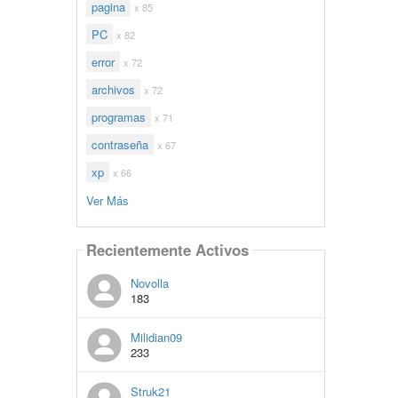
pagina
x 85
PC
x 82
error
x 72
archivos
x 72
programas
x 71
contraseña
x 67
xp
x 66
Ver Más
Recientemente Activos
Novolla
183
Milidian09
233
Struk21