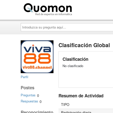
Quomon.es
Introduzca
su
pregunta
aquí...
Clasificación Global
Clasificación
No clasificado
Perfil
Postes
Resumen de Actividad
Preguntas
0
Respuestas
0
TIPO
Reconocimiento
Participación diaria