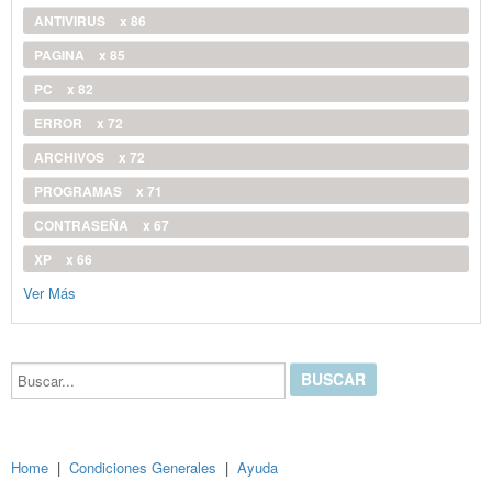
ANTIVIRUS
x 86
PAGINA
x 85
PC
x 82
ERROR
x 72
ARCHIVOS
x 72
PROGRAMAS
x 71
CONTRASEÑA
x 67
XP
x 66
Ver Más
Buscar...
Home
|
Condiciones Generales
|
Ayuda