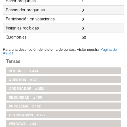
Hacer preguntas
4
Responder preguntas
0
Participación en votaciones
0
Insignias recibidas
0
Quomon.es
50
Para una descripción del sistema de puntos, visite nuestra
Página de
Ayuda
.
Temas
INTERNET
x 414
QUESTION
x 371
ORDENADOR
x 252
SEGURIDAD
x 190
PROBLEMA
x 182
OPTIMIZACIÓN
x 122
WINDOWS
x 88