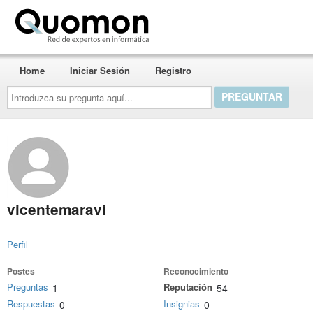
Quomon.es
Home
Iniciar Sesión
Registro
Introduzca
su
pregunta
aquí...
vicentemaravi
Perfil
Postes
Reconocimiento
Preguntas
Reputación
1
54
Respuestas
Insignias
0
0