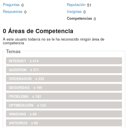
Preguntas
Reputación
0
51
Respuestas
Insignias
0
0
Competencias
0
0 Áreas de Competencia
A este usuario todavía no se le ha reconocido ningún área de
competencia
Temas
INTERNET
x 414
QUESTION
x 371
ORDENADOR
x 252
SEGURIDAD
x 190
PROBLEMA
x 182
OPTIMIZACIÓN
x 122
WINDOWS
x 88
ANTIVIRUS
x 86