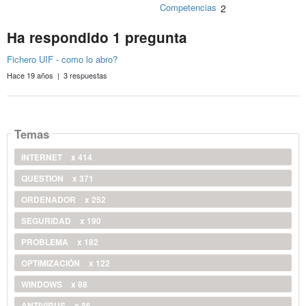
Competencias
2
Ha respondido 1 pregunta
Fichero UIF - como lo abro?
Hace 19 años | 3 respuestas
Temas
INTERNET
x 414
QUESTION
x 371
ORDENADOR
x 252
SEGURIDAD
x 190
PROBLEMA
x 182
OPTIMIZACIÓN
x 122
WINDOWS
x 88
ANTIVIRUS
x 86