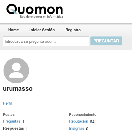
Quomon.es
Home
Iniciar Sesión
Registro
Introduzca
su
pregunta
aquí...
urumasso
Perfil
Postes
Reconocimiento
Preguntas
Reputación
1
64
Respuestas
Insignias
1
0