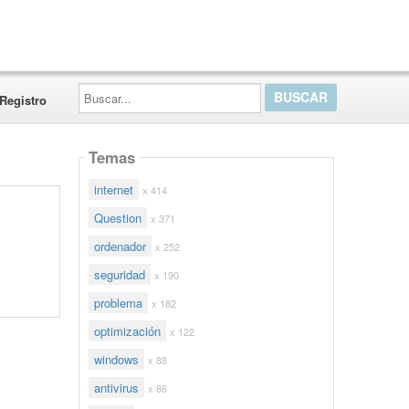
Buscar...
Registro
Temas
internet
x 414
Question
x 371
ordenador
x 252
seguridad
x 190
problema
x 182
optimización
x 122
windows
x 88
antivirus
x 86