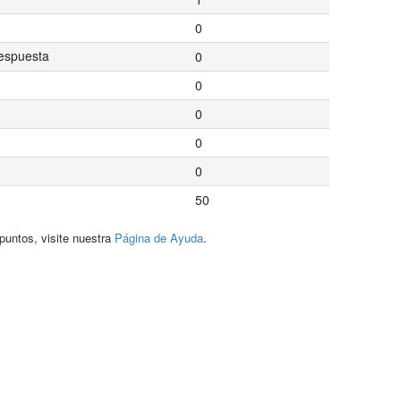
0
espuesta
0
0
0
0
0
50
puntos, visite nuestra
Página de Ayuda
.