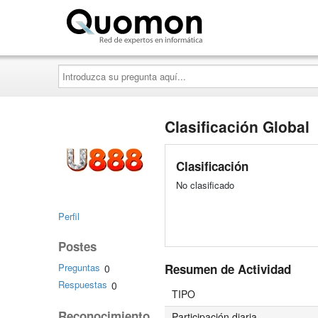
Quomon.es
Introduzca
su
pregunta
aquí...
Clasificación Global
Clasificación
No clasificado
Perfil
Postes
Resumen de Actividad
Preguntas
0
Respuestas
0
TIPO
Reconocimiento
Participación diaria