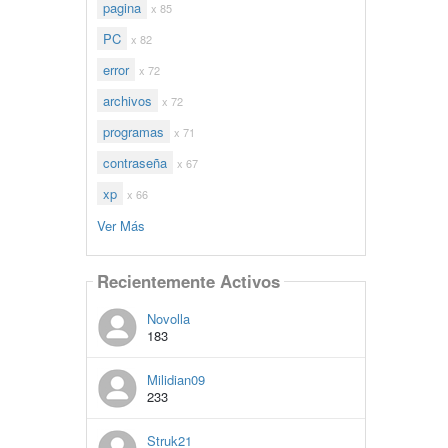
pagina
x 85
PC
x 82
error
x 72
archivos
x 72
programas
x 71
contraseña
x 67
xp
x 66
Ver Más
Recientemente Activos
Novolla
183
Milidian09
233
Struk21