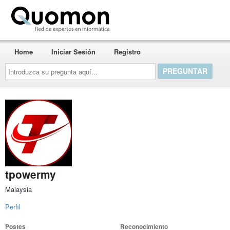
Quomon.es
Home
Iniciar Sesión
Registro
Introduzca
su
pregunta
aquí...
tpowermy
Malaysia
Perfil
Postes
Reconocimiento