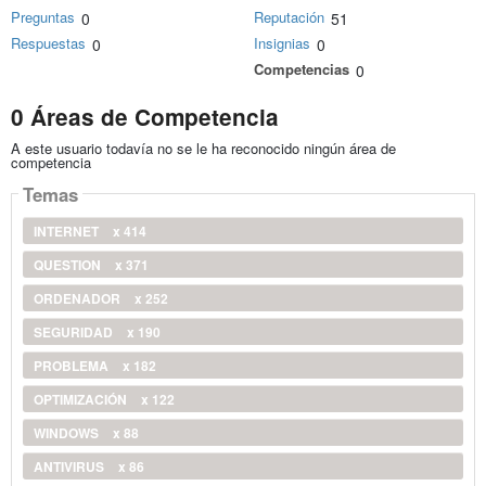
Preguntas
Reputación
0
51
Respuestas
Insignias
0
0
Competencias
0
0 Áreas de Competencia
A este usuario todavía no se le ha reconocido ningún área de
competencia
Temas
INTERNET
x 414
QUESTION
x 371
ORDENADOR
x 252
SEGURIDAD
x 190
PROBLEMA
x 182
OPTIMIZACIÓN
x 122
WINDOWS
x 88
ANTIVIRUS
x 86