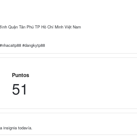
 Bình Quận Tân Phú TP Hồ Chí Minh Việt Nam
 #nhacaitp88 #dangkytp88
Puntos
51
a insignia todavía.