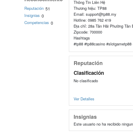
Thông Tin Liên Hệ
Reputación
Thương hiệu: TP88
51
Email: support@tp88.my
Insignias
0
Hotline: 0985 762 419
Competencias
0
Địa chỉ: 28a Tân Hải Phường Tân
Zipcode: 700000
Hashtags
#tp88 #tp88casino #slotgametp88
Reputación
Clasificación
No clasificado
Ver Detalles
Insignias
Este usuario no ha recibido ningun