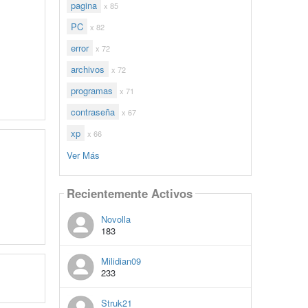
pagina
x 85
PC
x 82
error
x 72
archivos
x 72
programas
x 71
contraseña
x 67
xp
x 66
Ver Más
Recientemente Activos
Novolla
183
Milidian09
233
Struk21