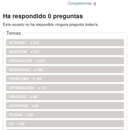
Competencias
0
Ha respondido 0 preguntas
Este usuario no ha respondido ninguna pregunta todavía.
Temas
INTERNET
x 414
QUESTION
x 371
ORDENADOR
x 252
SEGURIDAD
x 190
PROBLEMA
x 182
OPTIMIZACIÓN
x 122
WINDOWS
x 88
ANTIVIRUS
x 86
PAGINA
x 85
PC
x 82