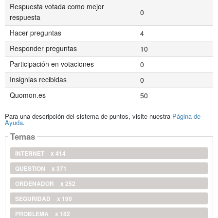
Respuesta votada como mejor
0
respuesta
Hacer preguntas
4
Responder preguntas
10
Participación en votaciones
0
Insignias recibidas
0
Quomon.es
50
Para una descripción del sistema de puntos, visite nuestra
Página de
Ayuda
.
Temas
INTERNET
x 414
QUESTION
x 371
ORDENADOR
x 252
SEGURIDAD
x 190
PROBLEMA
x 182