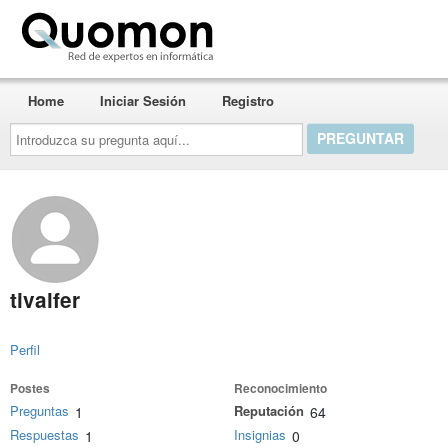
Quomon.es
Home
Iniciar Sesión
Registro
Introduzca
su
pregunta
aquí...
tivalfer
Perfil
Postes
Reconocimiento
Preguntas
Reputación
1
64
Respuestas
Insignias
1
0